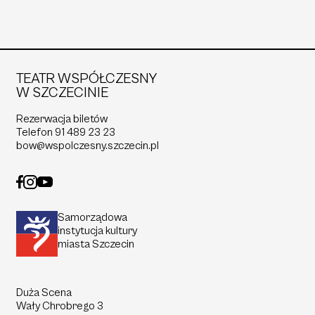
polski
english
Polityka prywatności
Deklaracja dostępności
TEATR WSPÓŁCZESNY
Mapa strony
W SZCZECINIE
Wynajem przestrzeni
Wynajem kostiumów
Rezerwacja biletów
Telefon
91 489 23 23
Podcasty
bow@wspolczesny.szczecin.pl
VOD
Partnerzy
BIP
Zostań sponsorem
Samorządowa
instytucja kultury
Polityka ochrony sygnalistów
miasta Szczecin
Standardy pracy z małoletnimi
Duża Scena
Wały Chrobrego 3