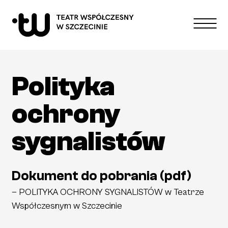
Repertuar
Polityka
Spektakle
Edukacja
ochrony
O teatrze
sygnalistów
Kontakt
Dokument do pobrania (pdf)
—
POLITYKA OCHRONY SYGNALISTÓW w Teatrze
Współczesnym w Szczecinie
wysoki kontrast