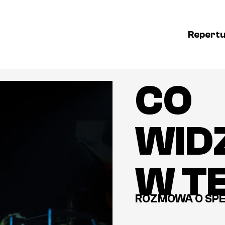
Repert
CO
WID
W T
ROZMOWA O SPE