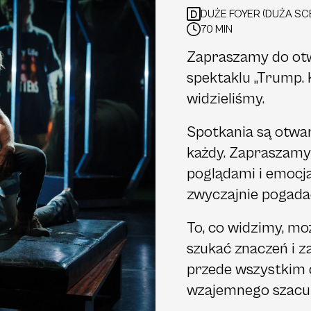
DUŻE FOYER (DUŻA SC
D
70 MIN
Zapraszamy do otw
spektaklu „Trump. 
widzieliśmy.
Spotkania są otwar
każdy. Zapraszamy 
poglądami i emocj
zwyczajnie pogada
To, co widzimy, mo
szukać znaczeń i z
przede wszystkim 
wzajemnego szacun