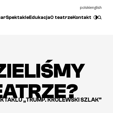
polski
english
uar
Spektakle
Edukacja
O teatrze
Kontakt
ZIELIŚMY
EATRZE?
KTAKLU „TRUMP. KRÓLEWSKI SZLAK”