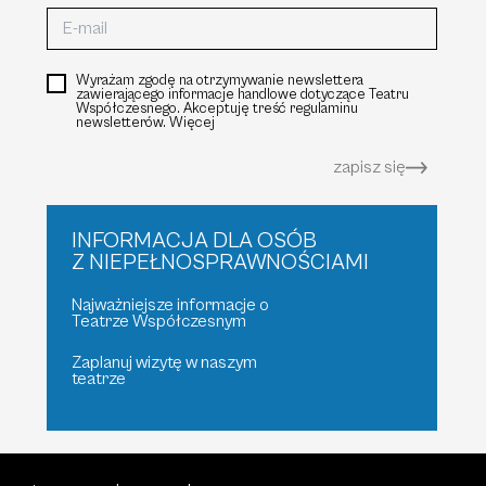
Wyrażam zgodę na otrzymywanie newslettera
zawierającego informacje handlowe dotyczące Teatru
Współczesnego. Akceptuję treść regulaminu
newsletterów.
Więcej
zapisz się
INFORMACJA DLA OSÓB
Z NIEPEŁNOSPRAWNOŚCIAMI
Najważniejsze informacje o
Teatrze Współczesnym
Zaplanuj wizytę w naszym
teatrze
polski
english