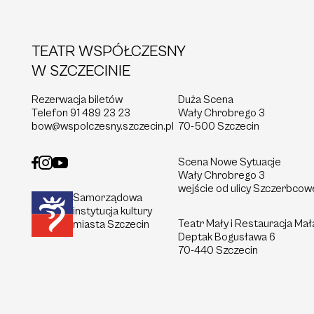
TEATR WSPÓŁCZESNY
W SZCZECINIE
Rezerwacja biletów
Duża Scena
Telefon
91 489 23 23
Wały Chrobrego 3
bow@wspolczesny.szczecin.pl
70-500 Szczecin
Scena Nowe Sytuacje
Wały Chrobrego 3
wejście od ulicy Szczerbcow
Samorządowa
instytucja kultury
Teatr Mały i Restauracja Mał
miasta Szczecin
Deptak
Bogusława 6
70-440 Szczecin