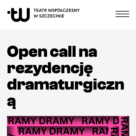
Repertoire
Open call na
Performances
Education
rezydencję
About theater
dramaturgiczn
Contact
ą
high contrast