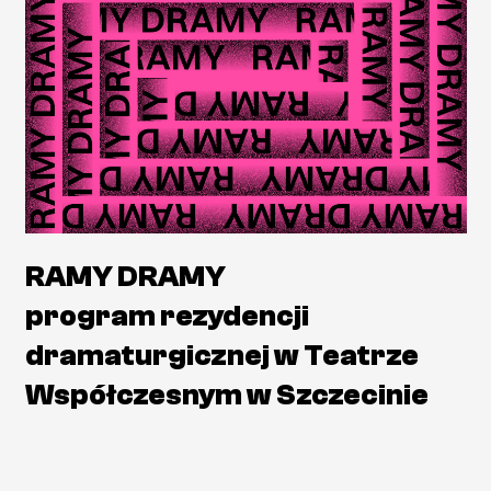
polski
english
Privacy policy
Availability declaration
Sitemap
Space rental
Costume rental
Podcasts
VOD
RAMY DRAMY
Partners
BIP
program rezydencji
Become a sponsor
dramaturgicznej w Teatrze
Współczesnym w Szczecinie