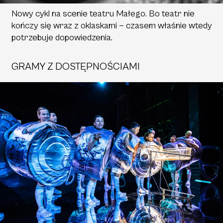
Nowy cykl na scenie teatru Małego. Bo teatr nie
kończy się wraz z oklaskami — czasem właśnie wtedy
potrzebuje dopowiedzenia.
GRAMY Z DOSTĘPNOŚCIAMI