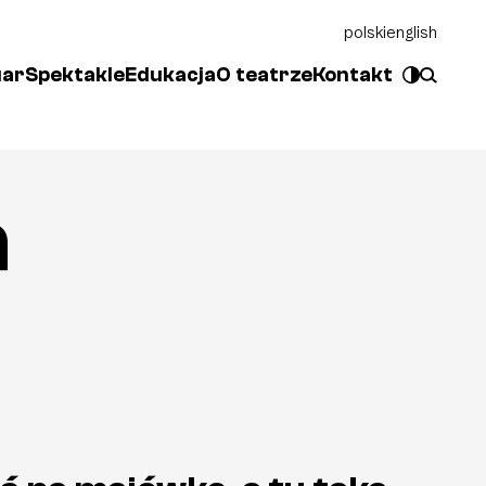
polski
english
uar
Spektakle
Edukacja
O teatrze
Kontakt
a