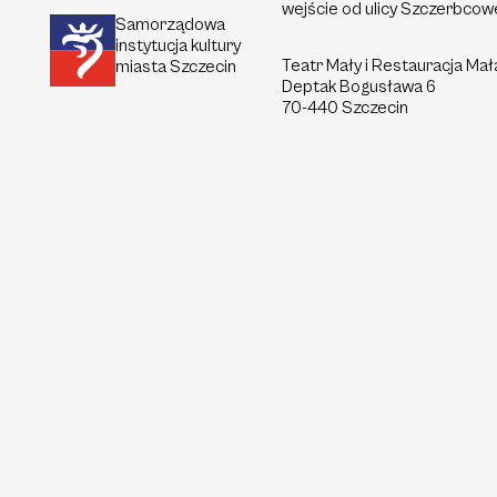
wejście od ulicy Szczerbcow
Samorządowa
instytucja kultury
Teatr Mały i Restauracja Mał
miasta Szczecin
Deptak
Bogusława 6
70-440 Szczecin