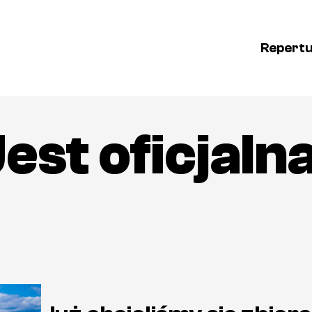
Repert
est oficjaln