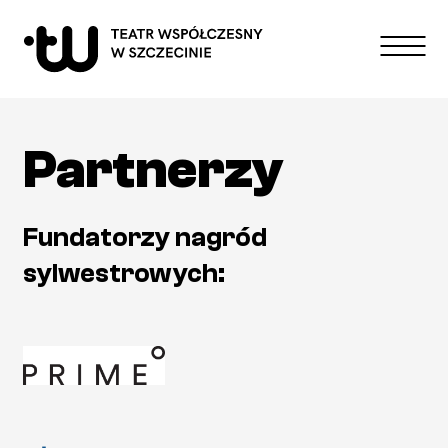
Repertuar
Partnerzy
Spektakle
Edukacja
O teatrze
Fundatorzy nagród
Kontakt
sylwestrowych:
wysoki kontrast