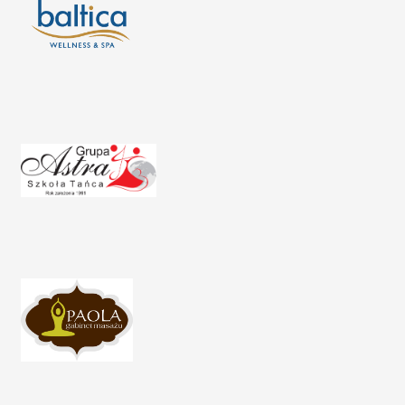
polski
english
Polityka prywatności
Deklaracja dostępności
Mapa strony
Wynajem przestrzeni
Wynajem kostiumów
Podcasty
VOD
Partnerzy
BIP
Zostań sponsorem
Polityka ochrony sygnalistów
Standardy pracy z małoletnimi