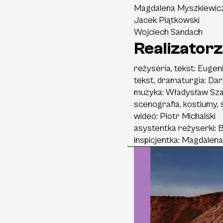
Magdalena
Myszkiewic
Jacek
Piątkowski
Wojciech
Sandach
Realizatorzy
reżyseria, tekst:
Eugeni
tekst, dramaturgia:
Dar
muzyka:
Władysław Sz
scenografia, kostiumy, 
wideo:
Piotr Michalski
asystentka reżyserki:
B
inspicjentka:
Magdalena