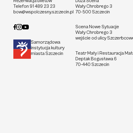
Rezerwacja biletów
Duża Scena
Telefon
91 489 23 23
Wały Chrobrego 3
bow@wspolczesny.szczecin.pl
70-500 Szczecin
Scena Nowe Sytuacje
Wały Chrobrego 3
wejście od ulicy Szczerbcow
Samorządowa
instytucja kultury
Teatr Mały i Restauracja Mał
miasta Szczecin
Deptak
Bogusława 6
70-440 Szczecin