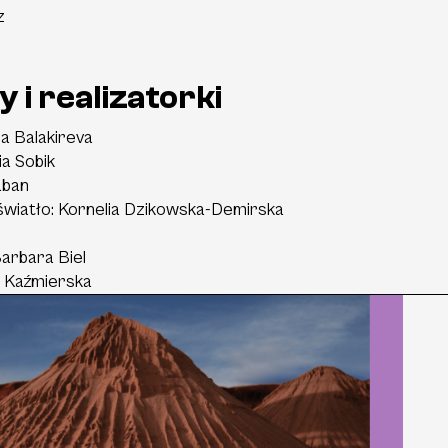
z
 i realizatorki
a Balakireva
ia Sobik
aban
światło:
Kornelia Dzikowska-Demirska
arbara Biel
 Kaźmierska