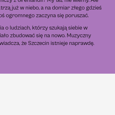
niczy z Grenlandii? My też nie wiemy. Ale
atrzą już w niebo, a na domiar złego gdzieś
oś ogromnego zaczyna się poruszać.
a o ludziach, którzy szukają siebie w
siało zbudować się na nowo. Muzyczny
wiadcza, że Szczecin istnieje naprawdę.