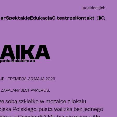
polski
english
uar
Spektakle
Edukacja
O teatrze
Kontakt
AIKA
enia Balakireva
E – PREMIERA: 30 MAJA 2026
 ZAPALANY JEST PAPIEROS.
e sobą szkiełko w mozaice z lokalu
jska Polskiego, pusta walizka bez jednego