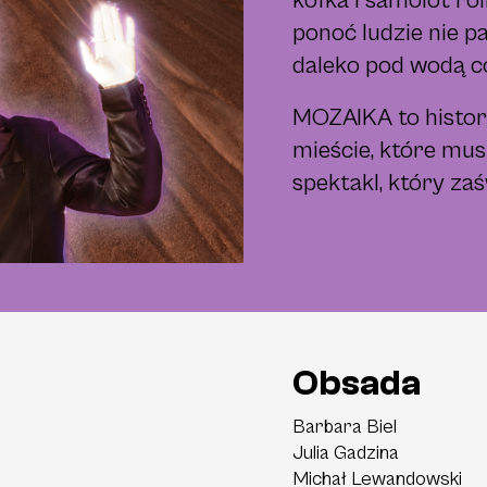
kółka i samolot rol
ponoć ludzie nie p
daleko pod wodą c
MOZAIKA to histori
mieście, które mu
spektakl, który zaś
Obsada
Barbara
Biel
Julia
Gadzina
Michał
Lewandowski