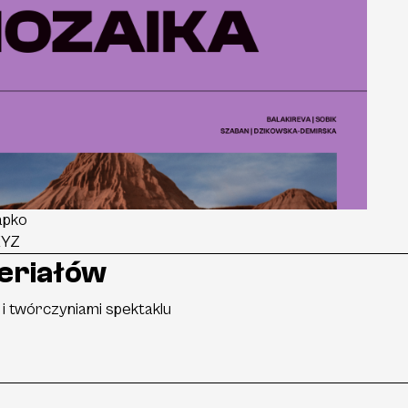
apko
XYZ
eriałów
 twórczyniami spektaklu