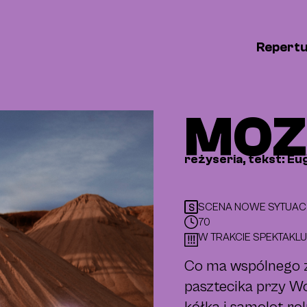
Repert
MOZ
reżyseria, tekst:
Eug
SCENA NOWE SYTUACJ
S
70
W TRAKCIE SPEKTAKLU
Co ma wspólnego z
pasztecika przy Wo