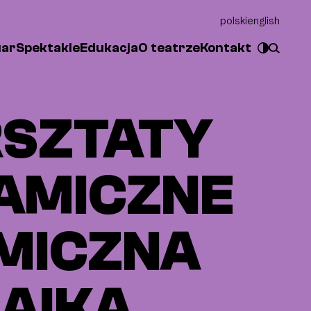
polski
english
uar
Spektakle
Edukacja
O teatrze
Kontakt
SZTATY
AMICZNE
MICZNA
AIKA