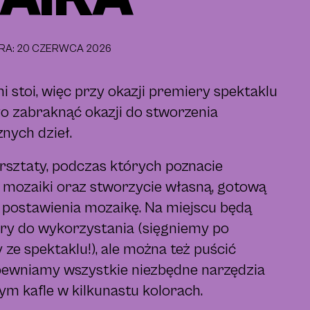
ERA: 20 CZERWCA 2026
 stoi, więc przy okazji premiery spektaklu
 zabraknąć okazji do stworzenia
nych dzieł.
sztaty, podczas których poznacie
 mozaiki oraz stworzycie własną, gotową
 postawienia mozaikę. Na miejscu będą
y do wykorzystania (sięgniemy po
e spektaklu!), ale można też puścić
apewniamy wszystkie niezbędne narzędzia
tym kafle w kilkunastu kolorach.