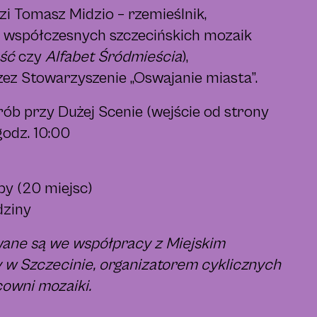
i Tomasz Midzio – rzemieślnik,
 współczesnych szczecińskich mozaik
ść
czy
Alfabet Śródmieścia
),
zez Stowarzyszenie „Oswajanie miasta”.
rób przy Dużej Scenie (wejście od strony
godz. 10:00
oby (20 miejsc)
dziny
wane są we współpracy z Miejskim
 w Szczecinie, organizatorem cyklicznych
owni mozaiki.