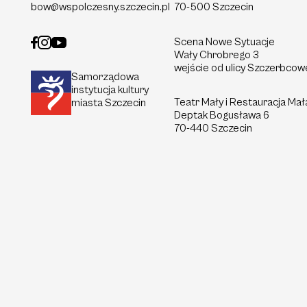
bow@wspolczesny.szczecin.pl
70-500 Szczecin
Scena Nowe Sytuacje
Wały Chrobrego 3
wejście od ulicy Szczerbcow
Samorządowa
instytucja kultury
Teatr Mały i Restauracja Mał
miasta Szczecin
Deptak
Bogusława 6
70-440 Szczecin