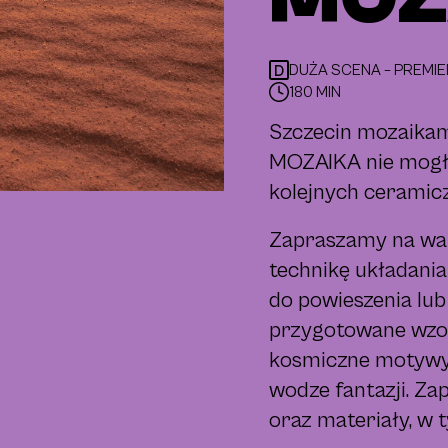
DUŻA SCENA – PREMI
D
180 MIN
Szczecin mozaikami
MOZAIKA nie mogło
kolejnych ceramicz
Zapraszamy na war
technikę układania
do powieszenia lub
przygotowane wzor
kosmiczne motywy z
wodze fantazji. Z
oraz materiały, w 