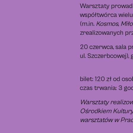
Warsztaty prowadz
współtwórca wielu
(m.in.
Kosmos
,
Miło
zrealizowanych pr
20 czerwca, sala p
ul. Szczerbcowej), 
bilet: 120 zł od os
czas trwania: 3 go
Warsztaty realizo
Ośrodkiem Kultury
warsztatów w Prac