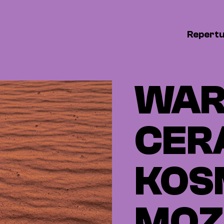
Repert
WAR
CER
KOS
MOZ