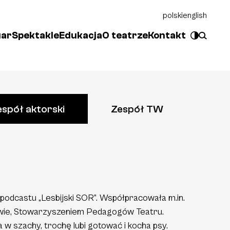
polski
english
uar
Spektakle
Edukacja
O teatrze
Kontakt
espół aktorski
Zespół TW
odcastu „Lesbijski SOR”. Współpracowała m.in.
wie, Stowarzyszeniem Pedagogów Teatru.
w szachy, trochę lubi gotować i kocha psy.