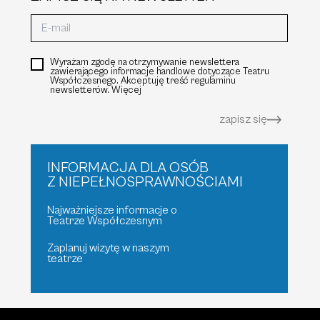
Wyrażam zgodę na otrzymywanie newslettera
zawierającego informacje handlowe dotyczące Teatru
Współczesnego. Akceptuję treść regulaminu
newsletterów.
Więcej
zapisz się
INFORMACJA DLA OSÓB
Z NIEPEŁNOSPRAWNOŚCIAMI
Najważniejsze informacje o
Teatrze Współczesnym
Zaplanuj wizytę w naszym
teatrze