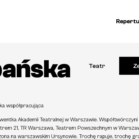
Repert
bańska
Teatr
Z
ka współpracująca
wentka Akademii Teatralnej w Warszawie. Współtwórczyni p
eatrem 21, TR Warszawa, Teatrem Powszechnym w Warsza
ona na warszawskim Ursynowie. Trochę rapuje, trochę gra 