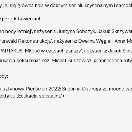
 jej się główna rola w dobrym serialu kryminalnym i samo
 przedstawieniach:
en nocy letniej”, reżyseria Justyna Sobczyk, Jakub Skrzyw
runwald Rekonstrukcja”, reżyseria: Ewelina Węgiel i Anna Ma
PARTAKUS. Miłość w czasach zarazy”, reżyseria: Jakub Skr
dukacja seksualna”, reż. Michał Buszewicz, prapremiera: lut
ody:
rsztynowy Pierścień 2022: Srebrna Ostroga za mocne wej
ektaklu „Edukacja seksualna”)