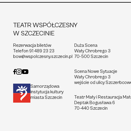
TEATR WSPÓŁCZESNY
W SZCZECINIE
Rezerwacja biletów
Duża Scena
Telefon
91 489 23 23
Wały Chrobrego 3
bow@wspolczesny.szczecin.pl
70-500 Szczecin
Scena Nowe Sytuacje
Wały Chrobrego 3
wejście od ulicy Szczerbcow
Samorządowa
instytucja kultury
Teatr Mały i Restauracja Mał
miasta Szczecin
Deptak
Bogusława 6
70-440 Szczecin