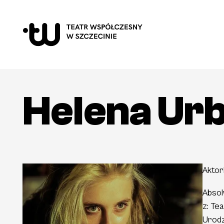
Helena
Ur
Aktor
Absol
z: T
Urodz