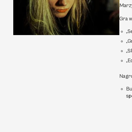
Marzy
Gra w
„S
„G
„S
„E
Nagr
Bu
sp